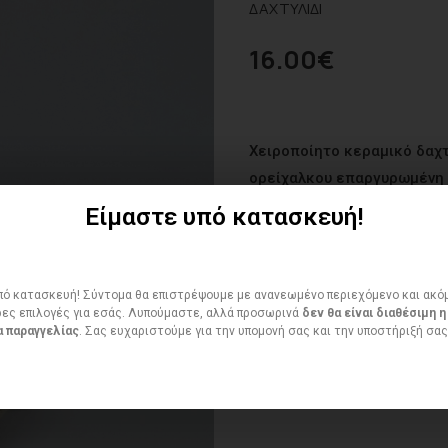
ΔΑΧΤΥΛΙΔΙ
16.00
€
Χειροποίητο κεραμικό δαχτ
ορείχαλκου επαργυρωμένη
Είμαστε υπό κατασκευή!
ό κατασκευή! Σύντομα θα επιστρέψουμε με ανανεωμένο περιεχόμενο και ακό
ες επιλογές για εσάς. Λυπούμαστε, αλλά προσωρινά
δεν θα είναι διαθέσιμη η
 παραγγελίας
. Σας ευχαριστούμε για την υπομονή σας και την υποστήριξή σας
ΠΟΣΌΤΗΤΑ
Διαθεσιμότητα:
2 in stock