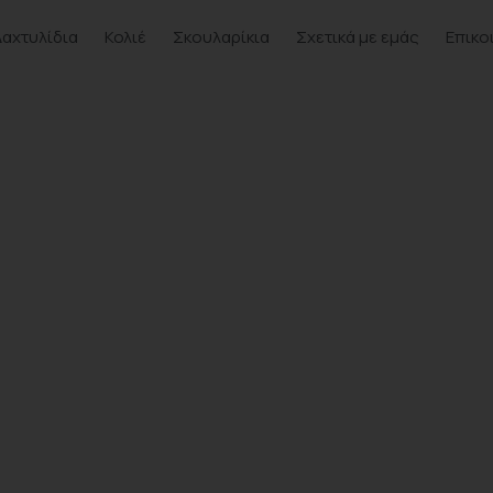
Δαχτυλίδια
Κολιέ
Σκουλαρίκια
Σχετικά με εμάς
Επικο