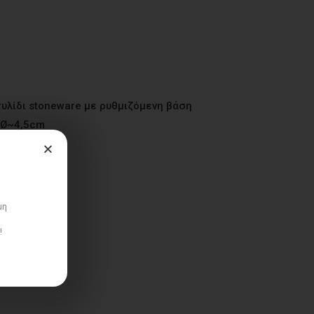
υλίδι stoneware με ρυθμιζόμενη βάση
 Ø~4,5cm
μη
!