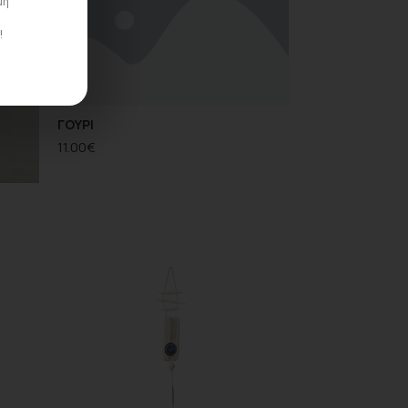
μη
!
ΓΟΥΡΙ
11.00
€