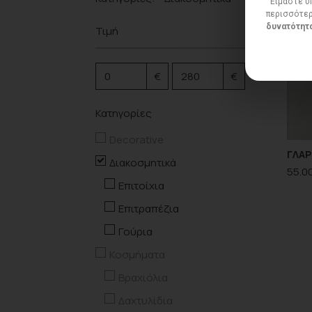
Είμαστε υπ
περισσότερ
δυνατότητα
Τιμή
€
€
Κατηγορίες
Decorative
ΓΛΑΡ
Διακοσμητικά
55.0
Επιτοίχια
Επιτραπέζια
Γούρια
Κοσμήματα
Βραχιόλια
Δαχτυλίδια