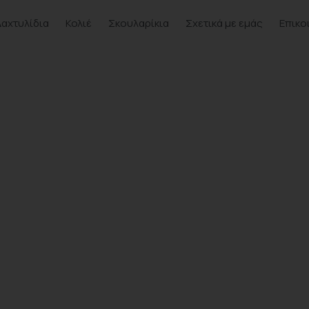
Δαχτυλίδια
Κολιέ
Σκουλαρίκια
Σχετικά με εμάς
Επικο