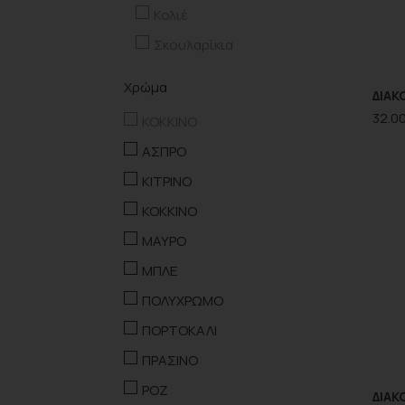
Κολιέ
Σκουλαρίκια
Χρώμα
ΔΙΑΚ
32.0
KOKKINO
ΑΣΠΡΟ
ΚΙΤΡΙΝΟ
ΚΟΚΚΙΝΟ
ΜΑΥΡΟ
ΜΠΛΕ
ΠΟΛΥΧΡΩΜΟ
ΠΟΡΤΟΚΑΛΙ
ΠΡΑΣΙΝΟ
ΡΟΖ
ΔΙΑΚ