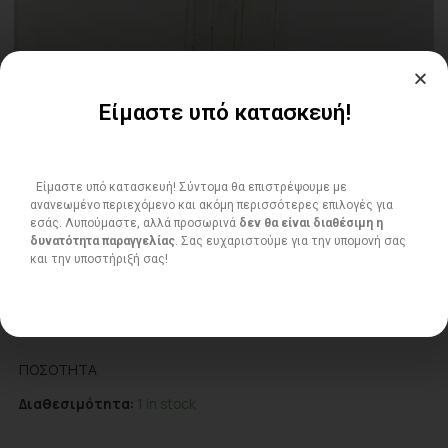
Είμαστε υπό κατασκευή!
ΓΛΑΡΟΙ
55.00
€
Είμαστε υπό κατασκευή! Σύντομα θα επιστρέψουμε με
ανανεωμένο περιεχόμενο και ακόμη περισσότερες επιλογές για
Διακοσμητικό κεραμικό μόμπιλε γλάροι
εσάς. Λυπούμαστε, αλλά προσωρινά
δεν θα είναι διαθέσιμη η
δυνατότητα παραγγελίας
. Σας ευχαριστούμε για την υπομονή σας
και την υποστήριξή σας!
ΠΟΣΌΤΗΤΑ
Διαθεσιμότητα:
1 in stock