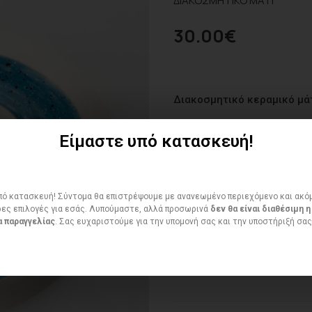
ΔΙΑΚΟΣΜΗΤΙΚΟ ΜΑΤΙ
30.00
€
Διακοσμητικό κεραμικό μάτ
Είμαστε υπό κατασκευή!
ό κατασκευή! Σύντομα θα επιστρέψουμε με ανανεωμένο περιεχόμενο και ακό
ΠΟΣΌΤΗΤΑ
ες επιλογές για εσάς. Λυπούμαστε, αλλά προσωρινά
δεν θα είναι διαθέσιμη η
 παραγγελίας
. Σας ευχαριστούμε για την υπομονή σας και την υποστήριξή σας
Διαθεσιμότητα:
1 in stock
Προσθήκη στο wishlist