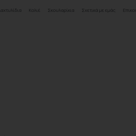
Δαχτυλίδια
Κολιέ
Σκουλαρίκια
Σχετικά με εμάς
Επικο