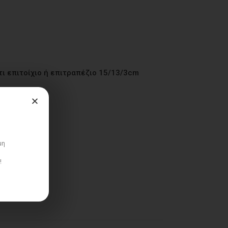
ι επιτοίχιο ή επιτραπέζιο 15/13/3cm
μη
!