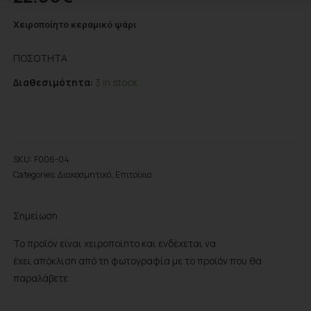
Χειροποίητο κεραμικό ψάρι
ΠΟΣΌΤΗΤΑ
Διαθεσιμότητα:
3 in stock
Προσθήκη στο wishlist
SKU:
F006-04
Categories:
Διακοσμητικά
,
Επιτοίχια
Σημείωση
Το προϊόν είναι χειροποίητο και ενδέχεται να
έχει απόκλιση από τη φωτογραφία με το προϊόν που θα
παραλάβετε