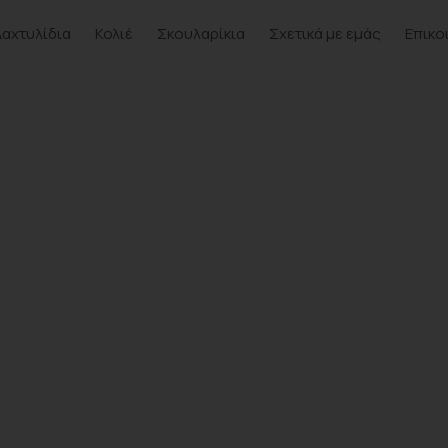
Δαχτυλίδια
Κολιέ
Σκουλαρίκια
Σχετικά με εμάς
Επικο