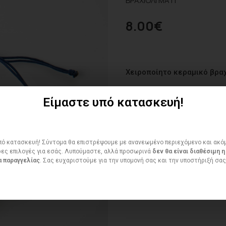
ΒΡΑΧΙΟΛΙ ΜΑΤΙ
8.00
€
Χειροποίητο κεραμικό βραχ
Είμαστε υπό κατασκευή!
ό κατασκευή! Σύντομα θα επιστρέψουμε με ανανεωμένο περιεχόμενο και ακό
ΠΟΣΌΤΗΤΑ
ες επιλογές για εσάς. Λυπούμαστε, αλλά προσωρινά
δεν θα είναι διαθέσιμη η
 παραγγελίας
. Σας ευχαριστούμε για την υπομονή σας και την υποστήριξή σας
Διαθεσιμότητα:
4 in stock
Προσθήκη στο wishlist